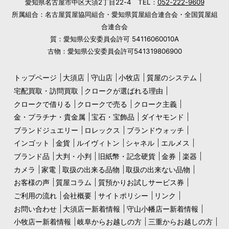
愛知県名古屋市中区大須2丁目22-4 TEL：
052-222-9609
所属組合：名古屋質屋協同組合・愛知県質屋組合連合会・全国質屋組
合連合会
質：愛知県公安委員会許可 54116060010A
古物：愛知県公安委員会許可541319806900
トップページ
大須店
守山店
小牧店
質屋のシステム
宅配買取・訪問買取
クロークが選ばれる理由
クロークで借りる
クロークで売る
クローク主義
金・プラチナ・貴金属
宝石・宝飾品
ダイヤモンド
ブランドジュエリー
ロレックス
ブランドウォッチ
インゴット
金貨
ルイヴィトン
シャネル
エルメス
ブランド品
大判・小判
旧紙幣・記念硬貨
金券
楽器
カメラ
家電
取扱の出来る品物
取扱の出来ない品物
お客様の声
質屋コラム
質預かりお試しサービス券
ご利用の流れ
会社概要
サイトポリシー
リンク
お問い合わせ
大須店ー新着情報
守山小幡店ー新着情報
小牧店ー新着情報
岐阜からお越しの方
三重からお越しの方