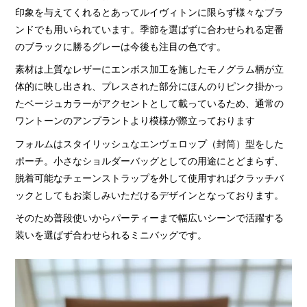
印象を与えてくれるとあってルイヴィトンに限らず様々なブラ
ンドでも用いられています。季節を選ばずに合わせられる定番
のブラックに勝るグレーは今後も注目の色です。
素材は上質なレザーにエンボス加工を施したモノグラム柄が立
体的に映し出され、プレスされた部分にほんのりピンク掛かっ
たベージュカラーがアクセントとして載っているため、通常の
ワントーンのアンプラントより模様が際立っております
フォルムはスタイリッシュなエンヴェロップ（封筒）型をした
ポーチ。小さなショルダーバッグとしての用途にとどまらず、
脱着可能なチェーンストラップを外して使用すればクラッチバ
ックとしてもお楽しみいただけるデザインとなっております。
そのため普段使いからパーティーまで幅広いシーンで活躍する
装いを選ばず合わせられるミニバッグです。