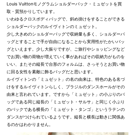
Louis Vuittonモノグラムショルダーバック・ミュゼットを買
取・質預かりしています。
いわゆるクロスボディバッグで、斜め掛けをすることができる
ショルダーバックのルイヴィトンのミュゼット。
少し大きめのショルダーバッグで収納量も多く、ショルダーバ
ッグとすることで手が自由になることから実用性がたかいバッ
グといえます。少し大振りですが、ご旅行やショッピングなど
でお買い物の荷物が増えていく事があればその収納力がものを
いい、またその縦長で台形のフォルムは、さっそうとお買い物
に回る女性を素敵に飾るバッグだと思います。
ルイヴィトンの「ミュゼット」の名の由来は、特色のある名づ
けをするルイヴィトンらしく、ブラジルのダンスホールがその
由来と言われています。ですから「ミュゼット」の小ぶりのバ
ッグである同じ縦長の「ミュゼット・サルサ」と同じく小ぶり
のバックである横長の「ミュゼット・タンゴ」というラテンの
ダンスがつけられているようです。縦長と横長は動きに関係あ
るのかはわかりません。