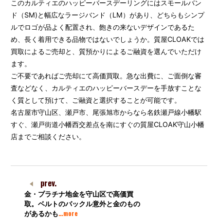
このカルティエのハッピーバースデーリングにはスモールバン
ド（SM)と幅広なラージバンド（LM）があり、どちらもシンプ
ルでロゴが品よく配置され、飽きの来ないデザインであるた
め、長く着用できる品物ではないでしょうか。質屋CLOAKでは
買取によるご売却と、質預かりによるご融資を選んでいただけ
ます。
ご不要であればご売却にて高価買取。急な出費に、ご面倒な審
査などなく、カルティエのハッピーバースデーを手放すことな
く質として預けて、ご融資と選択することが可能です。
名古屋市守山区、瀬戸市、尾張旭市からなら名鉄瀬戸線小幡駅
すぐ、瀬戸街道小幡西交差点を南にすぐの質屋CLOAK守山小幡
店までご相談ください。
prev.
金・プラチナ地金を守山区で高価買
取。ベルトのバックル意外と金のもの
…more
があるかも