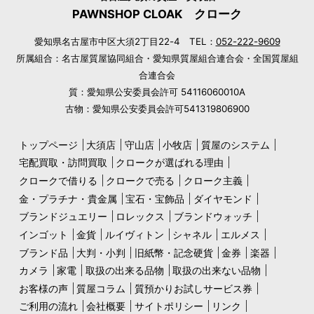
PAWNSHOP CLOAK クローク
愛知県名古屋市中区大須2丁目22-4 TEL：
052-222-9609
所属組合：名古屋質屋協同組合・愛知県質屋組合連合会・全国質屋組
合連合会
質：愛知県公安委員会許可 54116060010A
古物：愛知県公安委員会許可541319806900
トップページ
大須店
守山店
小牧店
質屋のシステム
宅配買取・訪問買取
クロークが選ばれる理由
クロークで借りる
クロークで売る
クローク主義
金・プラチナ・貴金属
宝石・宝飾品
ダイヤモンド
ブランドジュエリー
ロレックス
ブランドウォッチ
インゴット
金貨
ルイヴィトン
シャネル
エルメス
ブランド品
大判・小判
旧紙幣・記念硬貨
金券
楽器
カメラ
家電
取扱の出来る品物
取扱の出来ない品物
お客様の声
質屋コラム
質預かりお試しサービス券
ご利用の流れ
会社概要
サイトポリシー
リンク