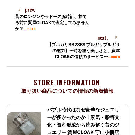
prev.
昔のロンジンやラドーの腕時計、捨て
る前に質屋CLOAKで査定してみません
…more
か？
next.
【ブルガリBB23SS ブルガリブルガリ
の魅力】〜時を纏う美しさと、質屋
…more
CLOAKの信頼のサービス〜
STORE INFORMATION
取り扱い商品についての情報の新着情報
バブル時代はなぜ豪華なジュエリ
ーが多かったのか｜景気・贈答文
化・資産形成から読み解く昔のジ
ュエリー 質屋CLOAK 守山小幡店