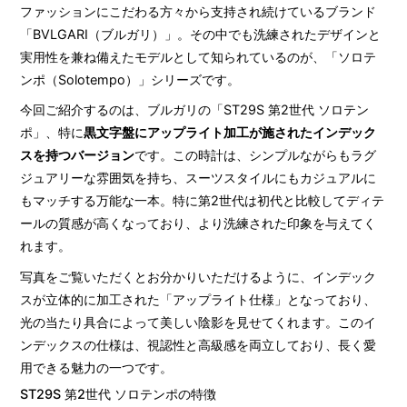
ファッションにこだわる方々から支持され続けているブランド
「BVLGARI（ブルガリ）」。その中でも洗練されたデザインと
実用性を兼ね備えたモデルとして知られているのが、「ソロテ
ンポ（Solotempo）」シリーズです。
今回ご紹介するのは、ブルガリの「ST29S 第2世代 ソロテン
ポ」、特に
黒文字盤にアップライト加工が施されたインデック
スを持つバージョン
です。この時計は、シンプルながらもラグ
ジュアリーな雰囲気を持ち、スーツスタイルにもカジュアルに
もマッチする万能な一本。特に第2世代は初代と比較してディテ
ールの質感が高くなっており、より洗練された印象を与えてく
れます。
写真をご覧いただくとお分かりいただけるように、インデック
スが立体的に加工された「アップライト仕様」となっており、
光の当たり具合によって美しい陰影を見せてくれます。このイ
ンデックスの仕様は、視認性と高級感を両立しており、長く愛
用できる魅力の一つです。
ST29S 第2世代 ソロテンポの特徴