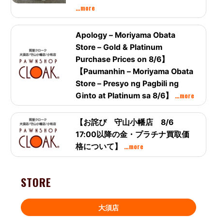
…more
Apology – Moriyama Obata
Store – Gold & Platinum
Purchase Prices on 8/6】
【Paumanhin – Moriyama Obata
Store – Presyo ng Pagbili ng
…more
Ginto at Platinum sa 8/6】
【お詫び 守山小幡店 8/6
17:00以降の金・プラチナ買取価
…more
格について】
STORE
大須店